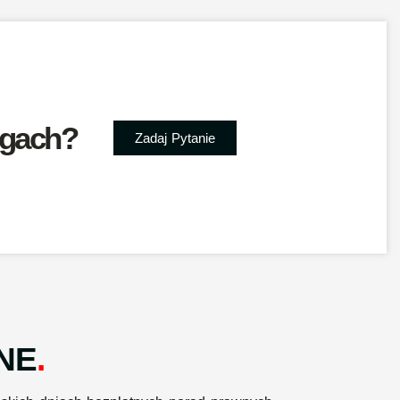
ugach?
Zadaj Pytanie
NE
.