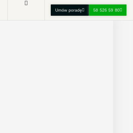
Umów poradę
58 526 59 80