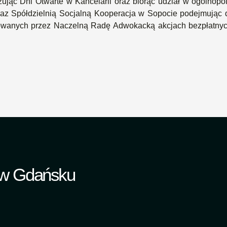
ując Dni Otwarte w Kancelarii oraz biorąc udział w ogólnop
 Spółdzielnią Socjalną Kooperacja w Sopocie podejmując dz
izowanych przez Naczelną Radę Adwokacką akcjach bezpłatny
 w Gdańsku