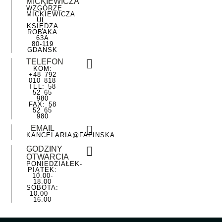
MICKIEWICZA
WZGÓRZE
MICKIEWICZA
UL.
KSIĘDZA
ROBAKA
63A
80-119
GDAŃSK
TELEFON
KOM:
+48 792
010 818
TEL: 58
52 65
980
FAX: 58
52 65
980
EMAIL
KANCELARIA@FAFINSKA.PL
GODZINY
OTWARCIA
PONIEDZIAŁEK-
PIĄTEK:
10.00-
18.00
SOBOTA:
10.00 –
16.00